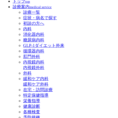
トップ
top
診療案内
medical service
診療一覧
症状・病名で探す
初診の方へ
内科
消化器内科
糖尿病内科
GLP‐1ダイエット外来
循環器内科
肛門外科
内視鏡内科
内視鏡外科
外科
緩和ケア内科
緩和ケア外科
在宅・訪問診療
特定保健指導
栄養指導
健康診断
各種検査
予防接種