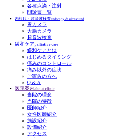
各種点滴・注射
問診票一覧
内視鏡・超音波検査
endscopy & ultrasound
胃カメラ
大腸カメラ
超音波検査
緩和ケア
palliative care
緩和ケアとは
はじめるタイミング
痛みのコントロール
痛み以外の症状
ご家族の方へ
Q & A
医院案内
about clinic
当院の理念
当院の特徴
医師紹介
女性医師紹介
施設紹介
設備紹介
アクセス