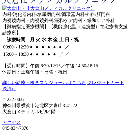
内科/消化器内科/糖尿病内科/循環器内科/外科/肛門科
内視鏡内科・内視鏡外科/緩和ケア内科・緩和ケア外科
【難病指定医療機関】【機能強化型（連携型）在宅療養支援
診療所】
診療時間
月
火
水
木
金
土
日・祝
09:00～12:30
●
●
●
●
●
●
／
15:00～18:30
●
●
●
●
●
／
／
【受付時間】午前 8:30-12:15／午後 14:50-18:15
休診日：土曜午後・日曜・祝日
詳しい診療・検査スケジュールはこちら
クレジットカード
決済可
〒222-0037
神奈川県横浜市港北区大倉山3-41-22
大倉山メディカルビル1階
アクセス
045-834-7370