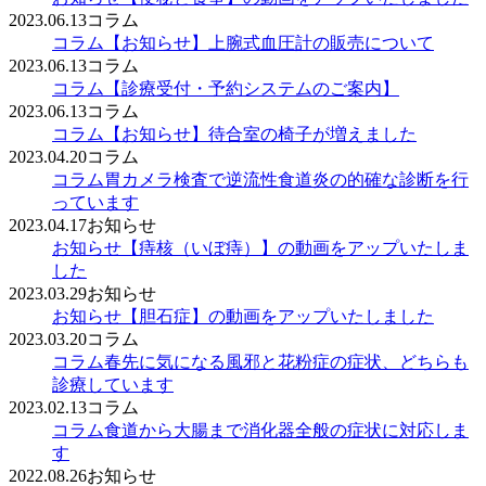
2023.06.13
コラム
コラム
【お知らせ】上腕式血圧計の販売について
2023.06.13
コラム
コラム
【診療受付・予約システムのご案内】
2023.06.13
コラム
コラム
【お知らせ】待合室の椅子が増えました
2023.04.20
コラム
コラム
胃カメラ検査で逆流性食道炎の的確な診断を行
っています
2023.04.17
お知らせ
お知らせ
【痔核（いぼ痔）】の動画をアップいたしま
した
2023.03.29
お知らせ
お知らせ
【胆石症】の動画をアップいたしました
2023.03.20
コラム
コラム
春先に気になる風邪と花粉症の症状、どちらも
診療しています
2023.02.13
コラム
コラム
食道から大腸まで消化器全般の症状に対応しま
す
2022.08.26
お知らせ