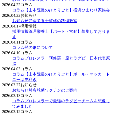
2026.04.22
コラム
コラム
【山本院長のひとりごと】横浜ひまわり家族会
2026.04.22
お知らせ
お知らせ
管理栄養士監修の料理教室
2026.04.17
採用情報
採用情報
管理栄養士【パート・常勤】募集しておりま
す
2026.04.11
コラム
コラム
髭の形について
2026.04.10
コラム
コラム
プロレスラー阿修羅・原とラグビー日本代表原
進
2026.04.03
コラム
コラム
【山本院長のひとりごと】ポール・マッカート
ニーは左利き
2026.03.27
お知らせ
お知らせ
肺炎球菌ワクチンのご案内
2026.03.13
コラム
コラム
プロレスラーで最強のラグビーチームを想像し
てみました
2026.03.12
コラム