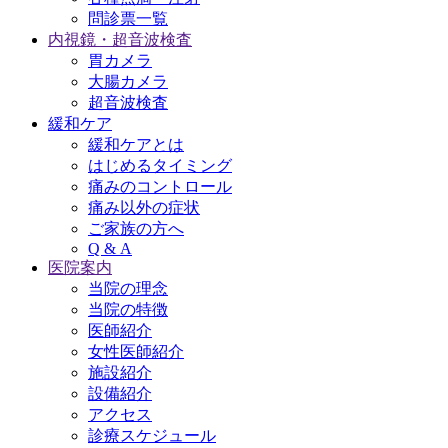
問診票一覧
内視鏡・超音波検査
胃カメラ
大腸カメラ
超音波検査
緩和ケア
緩和ケアとは
はじめるタイミング
痛みのコントロール
痛み以外の症状
ご家族の方へ
Q & A
医院案内
当院の理念
当院の特徴
医師紹介
女性医師紹介
施設紹介
設備紹介
アクセス
診療スケジュール