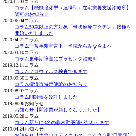
2020.11.03
コラム
コラム
【機能強化型（連携型）在宅療養支援診療所】
認可のお知らせ
2020.06.04
コラム
コラム
50歳以上の方対象「帯状疱疹ワクチン」接種を
開始いたしました
2020.04.21
コラム
コラム
非常事態宣言下、当院からみなさまへ
2020.03.10
コラム
コラム
更年期障害にプラセンタ治療を
2019.12.11
コラム
コラム
ノロウィルス検査できます
2019.09.30
コラム
コラム
横浜市特定健診のお知らせ
2019.08.07
コラム
コラム
問診票を改訂しました
2019.08.06
お知らせ
お知らせ
【問診票が新しくなりました】
2019.05.28
コラム
コラム
新たに3名の非常勤医師が加わります
2019.04.24
お知らせ
お知らせ
【大倉山メディカルクリニック 5月7日開院】