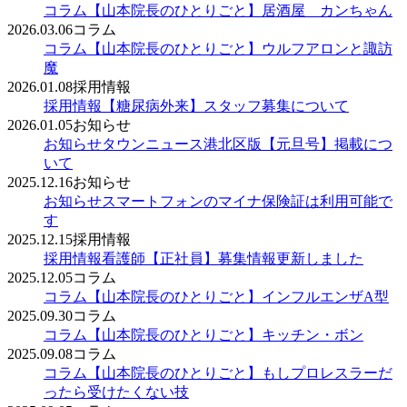
コラム
【山本院長のひとりごと】居酒屋 カンちゃん
2026.03.06
コラム
コラム
【山本院長のひとりごと】ウルフアロンと諏訪
魔
2026.01.08
採用情報
採用情報
【糖尿病外来】スタッフ募集について
2026.01.05
お知らせ
お知らせ
タウンニュース港北区版【元旦号】掲載につ
いて
2025.12.16
お知らせ
お知らせ
スマートフォンのマイナ保険証は利用可能で
す
2025.12.15
採用情報
採用情報
看護師【正社員】募集情報更新しました
2025.12.05
コラム
コラム
【山本院長のひとりごと】インフルエンザA型
2025.09.30
コラム
コラム
【山本院長のひとりごと】キッチン・ボン
2025.09.08
コラム
コラム
【山本院長のひとりごと】もしプロレスラーだ
ったら受けたくない技