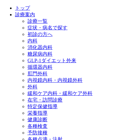
トップ
診療案内
診療一覧
症状・病名で探す
初診の方へ
内科
消化器内科
糖尿病内科
GLP‐1ダイエット外来
循環器内科
肛門外科
内視鏡内科・内視鏡外科
外科
緩和ケア内科・緩和ケア外科
在宅・訪問診療
特定保健指導
栄養指導
健康診断
各種検査
予防接種
各種点滴・注射