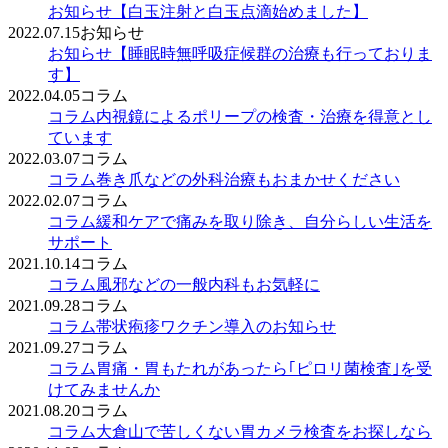
お知らせ
【白玉注射と白玉点滴始めました】
2022.07.15
お知らせ
お知らせ
【睡眠時無呼吸症候群の治療も行っておりま
す】
2022.04.05
コラム
コラム
内視鏡によるポリープの検査・治療を得意とし
ています
2022.03.07
コラム
コラム
巻き爪などの外科治療もおまかせください
2022.02.07
コラム
コラム
緩和ケアで痛みを取り除き、自分らしい生活を
サポート
2021.10.14
コラム
コラム
風邪などの一般内科もお気軽に
2021.09.28
コラム
コラム
帯状疱疹ワクチン導入のお知らせ
2021.09.27
コラム
コラム
胃痛・胃もたれがあったら｢ピロリ菌検査｣を受
けてみませんか
2021.08.20
コラム
コラム
大倉山で苦しくない胃カメラ検査をお探しなら