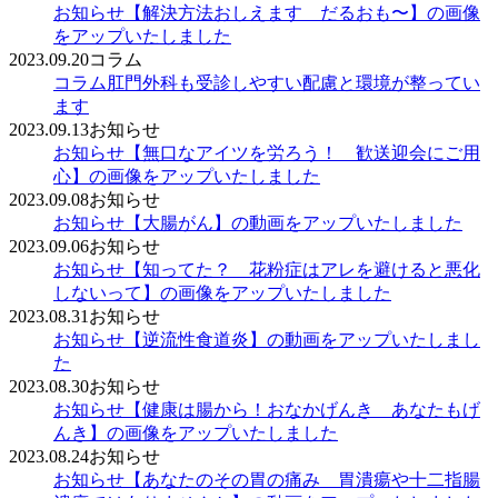
お知らせ
【解決方法おしえます だるおも〜】の画像
をアップいたしました
2023.09.20
コラム
コラム
肛門外科も受診しやすい配慮と環境が整ってい
ます
2023.09.13
お知らせ
お知らせ
【無口なアイツを労ろう！ 歓送迎会にご用
心】の画像をアップいたしました
2023.09.08
お知らせ
お知らせ
【大腸がん】の動画をアップいたしました
2023.09.06
お知らせ
お知らせ
【知ってた？ 花粉症はアレを避けると悪化
しないって】の画像をアップいたしました
2023.08.31
お知らせ
お知らせ
【逆流性食道炎】の動画をアップいたしまし
た
2023.08.30
お知らせ
お知らせ
【健康は腸から！おなかげんき あなたもげ
んき】の画像をアップいたしました
2023.08.24
お知らせ
お知らせ
【あなたのその胃の痛み 胃潰瘍や十二指腸