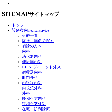
SITEMAP
サイトマップ
トップ
top
診療案内
medical service
診療一覧
症状・病名で探す
初診の方へ
内科
消化器内科
糖尿病内科
GLP‐1ダイエット外来
循環器内科
肛門外科
内視鏡内科
内視鏡外科
外科
緩和ケア内科
緩和ケア外科
在宅・訪問診療