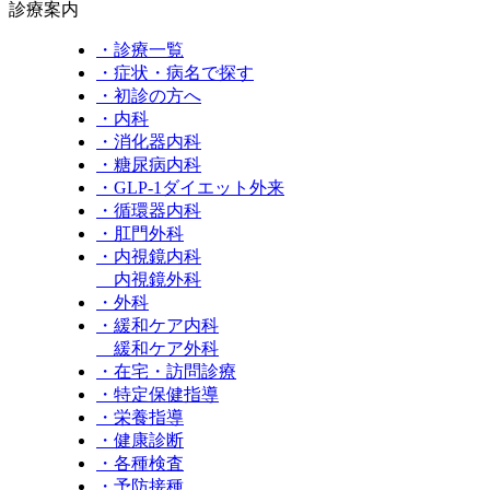
診療案内
・診療一覧
・症状・病名で探す
・初診の方へ
・内科
・消化器内科
・糖尿病内科
・GLP‐1ダイエット外来
・循環器内科
・肛門外科
・内視鏡内科
内視鏡外科
・外科
・緩和ケア内科
緩和ケア外科
・在宅・訪問診療
・特定保健指導
・栄養指導
・健康診断
・各種検査
・予防接種