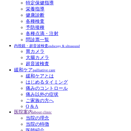
特定保健指導
栄養指導
健康診断
各種検査
予防接種
各種点滴・注射
問診票一覧
内視鏡・超音波検査
endscopy & ultrasound
胃カメラ
大腸カメラ
超音波検査
緩和ケア
palliative care
緩和ケアとは
はじめるタイミング
痛みのコントロール
痛み以外の症状
ご家族の方へ
Q & A
医院案内
about clinic
当院の理念
当院の特徴
医師紹介