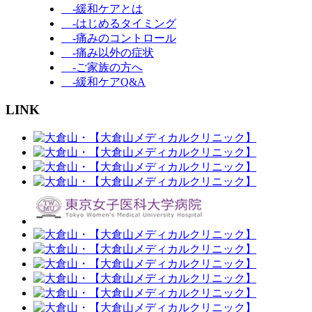
-緩和ケアとは
-はじめるタイミング
-痛みのコントロール
-痛み以外の症状
-ご家族の方へ
-緩和ケアQ&A
LINK