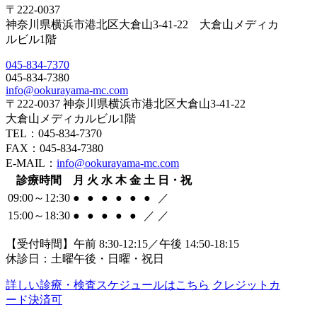
〒222-0037
神奈川県横浜市港北区大倉山3-41-22 大倉山メディカ
ルビル1階
045-834-7370
045-834-7380
info@ookurayama-mc.com
〒222-0037 神奈川県横浜市港北区大倉山3-41-22
大倉山メディカルビル1階
TEL：045-834-7370
FAX：045-834-7380
E-MAIL：
info@ookurayama-mc.com
診療時間
月
火
水
木
金
土
日・祝
09:00～12:30
●
●
●
●
●
●
／
15:00～18:30
●
●
●
●
●
／
／
【受付時間】午前 8:30-12:15／午後 14:50-18:15
休診日：土曜午後・日曜・祝日
詳しい診療・検査スケジュールはこちら
クレジットカ
ード決済可