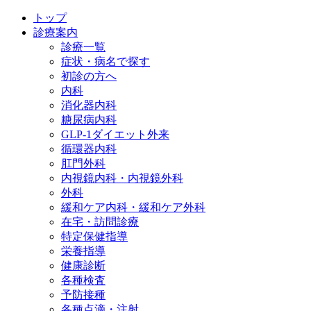
トップ
診療案内
診療一覧
症状・病名で探す
初診の方へ
内科
消化器内科
糖尿病内科
GLP‐1ダイエット外来
循環器内科
肛門外科
内視鏡内科・内視鏡外科
外科
緩和ケア内科・緩和ケア外科
在宅・訪問診療
特定保健指導
栄養指導
健康診断
各種検査
予防接種
各種点滴・注射