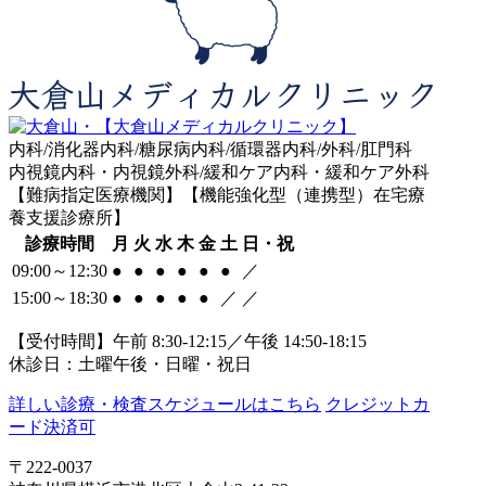
内科/消化器内科/糖尿病内科/循環器内科/外科/肛門科
内視鏡内科・内視鏡外科/緩和ケア内科・緩和ケア外科
【難病指定医療機関】【機能強化型（連携型）在宅療
養支援診療所】
診療時間
月
火
水
木
金
土
日・祝
09:00～12:30
●
●
●
●
●
●
／
15:00～18:30
●
●
●
●
●
／
／
【受付時間】午前 8:30-12:15／午後 14:50-18:15
休診日：土曜午後・日曜・祝日
詳しい診療・検査スケジュールはこちら
クレジットカ
ード決済可
〒222-0037