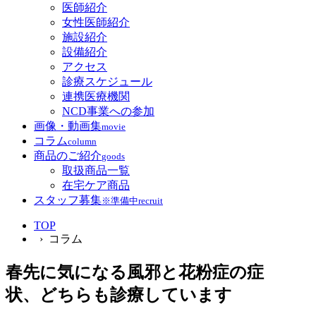
医師紹介
女性医師紹介
施設紹介
設備紹介
アクセス
診療スケジュール
連携医療機関
NCD事業への参加
画像・動画集
movie
コラム
column
商品のご紹介
goods
取扱商品一覧
在宅ケア商品
スタッフ募集
※準備中
recruit
TOP
› コラム
春先に気になる風邪と花粉症の症
状、どちらも診療しています