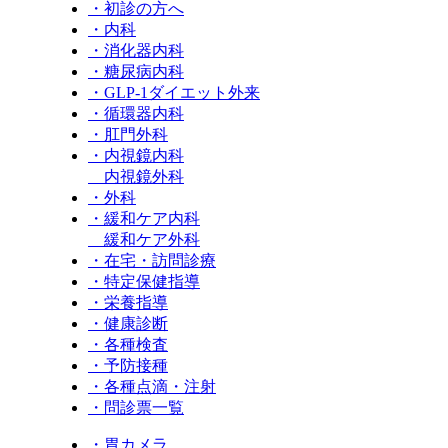
・初診の方へ
・内科
・消化器内科
・糖尿病内科
・GLP‐1ダイエット外来
・循環器内科
・肛門外科
・内視鏡内科
内視鏡外科
・外科
・緩和ケア内科
緩和ケア外科
・在宅・訪問診療
・特定保健指導
・栄養指導
・健康診断
・各種検査
・予防接種
・各種点滴・注射
・問診票一覧
・胃カメラ