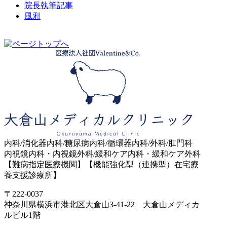
院長執筆記事
風邪
内科/消化器内科/糖尿病内科/循環器内科/外科/肛門科
内視鏡内科・内視鏡外科/緩和ケア内科・緩和ケア外科
【難病指定医療機関】【機能強化型（連携型）在宅療
養支援診療所】
〒222-0037
神奈川県横浜市港北区大倉山3-41-22 大倉山メディカ
ルビル1階