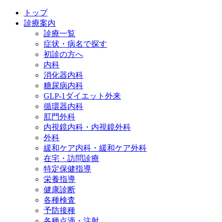
トップ
診療案内
診療一覧
症状・病名で探す
初診の方へ
内科
消化器内科
糖尿病内科
GLP‐1ダイエット外来
循環器内科
肛門外科
内視鏡内科・内視鏡外科
外科
緩和ケア内科・緩和ケア外科
在宅・訪問診療
特定保健指導
栄養指導
健康診断
各種検査
予防接種
各種点滴・注射