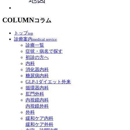
COLUMN
コラム
トップ
top
診療案内
medical service
診療一覧
症状・病名で探す
初診の方へ
内科
消化器内科
糖尿病内科
GLP‐1ダイエット外来
循環器内科
肛門外科
内視鏡内科
内視鏡外科
外科
緩和ケア内科
緩和ケア外科