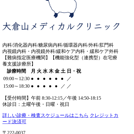
内科/消化器内科/糖尿病内科/循環器内科/外科/肛門科
内視鏡内科・内視鏡外科/緩和ケア内科・緩和ケア外科
【難病指定医療機関】【機能強化型（連携型）在宅療
養支援診療所】
診療時間
月
火
水
木
金
土
日・祝
09:00～12:30
●
●
●
●
●
●
／
15:00～18:30
●
●
●
●
●
／
／
【受付時間】午前 8:30-12:15／午後 14:50-18:15
休診日：土曜午後・日曜・祝日
詳しい診療・検査スケジュールはこちら
クレジットカ
ード決済可
〒222-0037