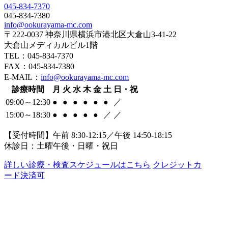
045-834-7370
045-834-7380
info@ookurayama-mc.com
〒222-0037 神奈川県横浜市港北区大倉山3-41-22
大倉山メディカルビル1階
TEL：045-834-7370
FAX：045-834-7380
E-MAIL：
info@ookurayama-mc.com
診療時間
月
火
水
木
金
土
日・祝
09:00～12:30
●
●
●
●
●
●
／
15:00～18:30
●
●
●
●
●
／
／
【受付時間】午前 8:30-12:15／午後 14:50-18:15
休診日：土曜午後・日曜・祝日
詳しい診療・検査スケジュールはこちら
クレジットカ
ード決済可