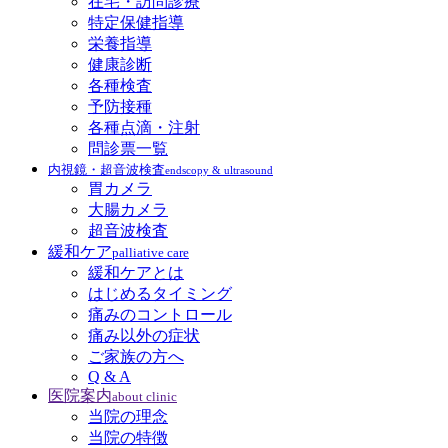
在宅・訪問診療
特定保健指導
栄養指導
健康診断
各種検査
予防接種
各種点滴・注射
問診票一覧
内視鏡・超音波検査
endscopy & ultrasound
胃カメラ
大腸カメラ
超音波検査
緩和ケア
palliative care
緩和ケアとは
はじめるタイミング
痛みのコントロール
痛み以外の症状
ご家族の方へ
Q & A
医院案内
about clinic
当院の理念
当院の特徴