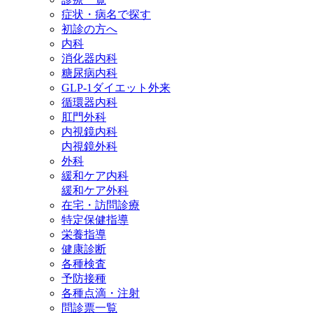
症状・病名で探す
初診の方へ
内科
消化器内科
糖尿病内科
GLP‐1ダイエット外来
循環器内科
肛門外科
内視鏡内科
内視鏡外科
外科
緩和ケア内科
緩和ケア外科
在宅・訪問診療
特定保健指導
栄養指導
健康診断
各種検査
予防接種
各種点滴・注射
問診票一覧