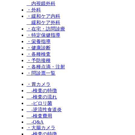
内視鏡外科
・外科
・緩和ケア内科
緩和ケア外科
・在宅・訪問診療
・特定保健指導
・栄養指導
・健康診断
・各種検査
・予防接種
・各種点滴・注射
・問診票一覧
・胃カメラ
-検査の特徴
-検査の流れ
-ピロリ菌
-逆流性食道炎
-検査費用
-Q&A
・大腸カメラ
-検査の特徴