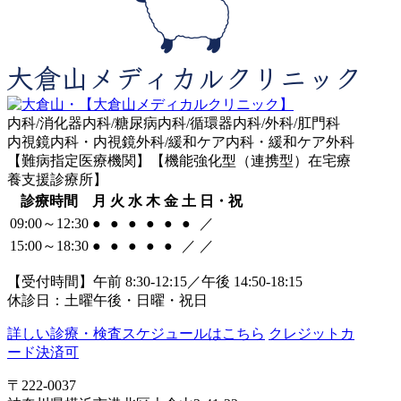
内科/消化器内科/糖尿病内科/循環器内科/外科/肛門科
内視鏡内科・内視鏡外科/緩和ケア内科・緩和ケア外科
【難病指定医療機関】【機能強化型（連携型）在宅療
養支援診療所】
診療時間
月
火
水
木
金
土
日・祝
09:00～12:30
●
●
●
●
●
●
／
15:00～18:30
●
●
●
●
●
／
／
【受付時間】午前 8:30-12:15／午後 14:50-18:15
休診日：土曜午後・日曜・祝日
詳しい診療・検査スケジュールはこちら
クレジットカ
ード決済可
〒222-0037