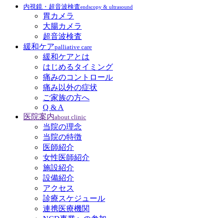
内視鏡・超音波検査
endscopy & ultrasound
胃カメラ
大腸カメラ
超音波検査
緩和ケア
palliative care
緩和ケアとは
はじめるタイミング
痛みのコントロール
痛み以外の症状
ご家族の方へ
Q & A
医院案内
about clinic
当院の理念
当院の特徴
医師紹介
女性医師紹介
施設紹介
設備紹介
アクセス
診療スケジュール
連携医療機関