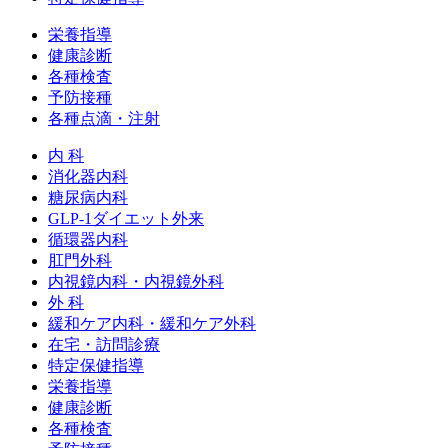
栄養指導
健康診断
各種検査
予防接種
各種点滴・注射
内 科
消化器内科
糖尿病内科
GLP‐1ダイエット外来
循環器内科
肛門外科
内視鏡内科・内視鏡外科
外 科
緩和ケア内科・緩和ケア外科
在宅・訪問診療
特定保健指導
栄養指導
健康診断
各種検査