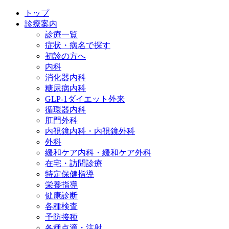
トップ
診療案内
診療一覧
症状・病名で探す
初診の方へ
内科
消化器内科
糖尿病内科
GLP‐1ダイエット外来
循環器内科
肛門外科
内視鏡内科・内視鏡外科
外科
緩和ケア内科・緩和ケア外科
在宅・訪問診療
特定保健指導
栄養指導
健康診断
各種検査
予防接種
各種点滴・注射