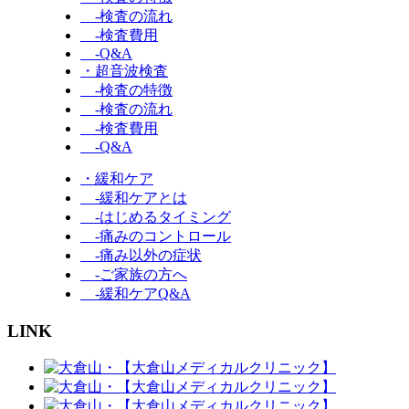
-検査の流れ
-検査費用
-Q&A
・超音波検査
-検査の特徴
-検査の流れ
-検査費用
-Q&A
・緩和ケア
-緩和ケアとは
-はじめるタイミング
-痛みのコントロール
-痛み以外の症状
-ご家族の方へ
-緩和ケアQ&A
LINK