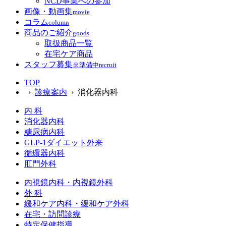
NCD事業への参加
画像・動画集
movie
コラム
column
商品のご紹介
goods
取扱商品一覧
在宅ケア商品
スタッフ募集
※準備中
recruit
TOP
›
診療案内
› 消化器内科
内 科
消化器内科
糖尿病内科
GLP‐1ダイエット外来
循環器内科
肛門外科
内視鏡内科・内視鏡外科
外 科
緩和ケア内科・緩和ケア外科
在宅・訪問診療
特定保健指導