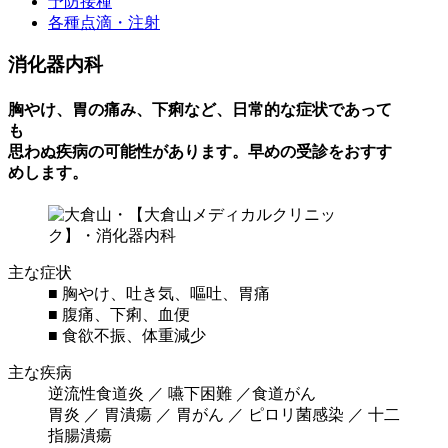
予防接種
各種点滴・注射
消化器内科
胸やけ、胃の痛み、下痢など、日常的な症状であって
も
思わぬ疾病の可能性があります。早めの受診をおすす
めします。
主な症状
■ 胸やけ、吐き気、嘔吐、胃痛
■ 腹痛、下痢、血便
■ 食欲不振、体重減少
主な疾病
逆流性食道炎 ／ 嚥下困難 ／食道がん
胃炎 ／ 胃潰瘍 ／ 胃がん ／ ピロリ菌感染 ／ 十二
指腸潰瘍