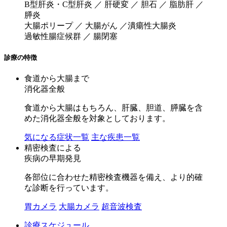
B型肝炎・C型肝炎 ／ 肝硬変 ／ 胆石 ／ 脂肪肝 ／
膵炎
大腸ポリープ ／ 大腸がん ／潰瘍性大腸炎
過敏性腸症候群 ／ 腸閉塞
診療の特徴
食道から大腸まで
消化器全般
食道から大腸はもちろん、肝臓、胆道、膵臓を含
めた消化器全般を対象としております。
気になる症状一覧
主な疾患一覧
精密検査による
疾病の早期発見
各部位に合わせた精密検査機器を備え、より的確
な診断を行っています。
胃カメラ
大腸カメラ
超音波検査
診療スケジュール