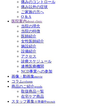
痛みのコントロール
痛み以外の症状
ご家族の方へ
Q & A
医院案内
about clinic
当院の理念
当院の特徴
医師紹介
女性医師紹介
施設紹介
設備紹介
アクセス
診療スケジュール
連携医療機関
NCD事業への参加
画像・動画集
movie
コラム
column
商品のご紹介
goods
取扱商品一覧
在宅ケア商品
スタッフ募集
※準備中
recruit