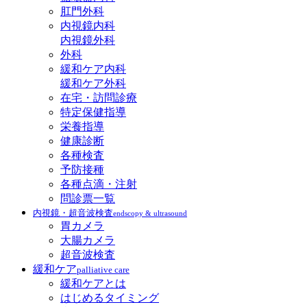
肛門外科
内視鏡内科
内視鏡外科
外科
緩和ケア内科
緩和ケア外科
在宅・訪問診療
特定保健指導
栄養指導
健康診断
各種検査
予防接種
各種点滴・注射
問診票一覧
内視鏡・超音波検査
endscopy & ultrasound
胃カメラ
大腸カメラ
超音波検査
緩和ケア
palliative care
緩和ケアとは
はじめるタイミング