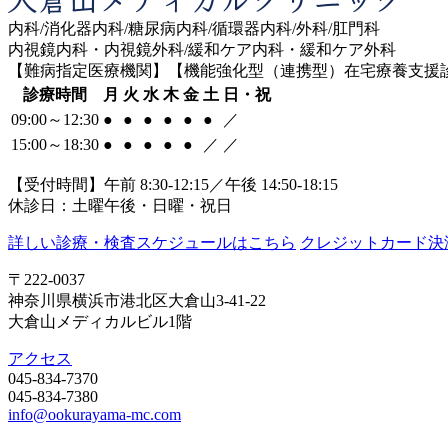
内科/消化器内科/糖尿病内科/循環器内科/外科/肛門科
内視鏡内科・内視鏡外科/緩和ケア内科・緩和ケア外科
【難病指定医療機関】【機能強化型（連携型）在宅療養支援
診療時間
月
火
水
木
金
土
日・祝
09:00～12:30
●
●
●
●
●
●
／
15:00～18:30
●
●
●
●
●
／
／
【受付時間】午前 8:30-12:15／午後 14:50-18:15
休診日：土曜午後・日曜・祝日
詳しい診療・検査スケジュールはこちら
クレジットカード決
〒222-0037
神奈川県横浜市港北区大倉山3-41-22
大倉山メディカルビル1階
アクセス
045-834-7370
045-834-7380
info@ookurayama-mc.com