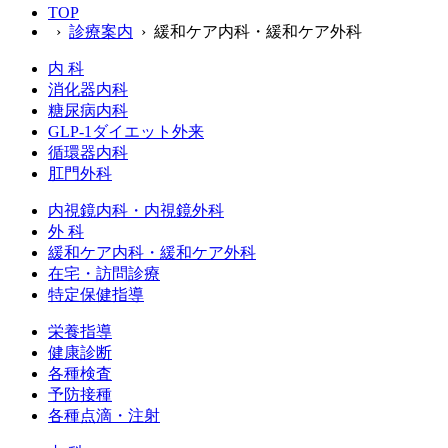
TOP
›
診療案内
› 緩和ケア内科・緩和ケア外科
内 科
消化器内科
糖尿病内科
GLP‐1ダイエット外来
循環器内科
肛門外科
内視鏡内科・内視鏡外科
外 科
緩和ケア内科・緩和ケア外科
在宅・訪問診療
特定保健指導
栄養指導
健康診断
各種検査
予防接種
各種点滴・注射