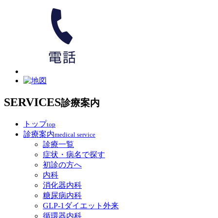
SERVICES
診療案内
トップ
top
診療案内
medical service
診療一覧
症状・病名で探す
初診の方へ
内科
消化器内科
糖尿病内科
GLP‐1ダイエット外来
循環器内科