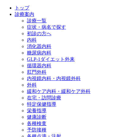
トップ
診療案内
診療一覧
症状・病名で探す
初診の方へ
内科
消化器内科
糖尿病内科
GLP‐1ダイエット外来
循環器内科
肛門外科
内視鏡内科・内視鏡外科
外科
緩和ケア内科・緩和ケア外科
在宅・訪問診療
特定保健指導
栄養指導
健康診断
各種検査
予防接種
各種点滴・注射