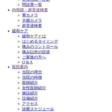
問診票一覧
内視鏡・超音波検査
胃カメラ
大腸カメラ
超音波検査
緩和ケア
緩和ケアとは
はじめるタイミング
痛みのコントロール
痛み以外の症状
ご家族の方へ
Q & A
医院案内
当院の理念
当院の特徴
医師紹介
女性医師紹介
施設紹介
設備紹介
アクセス
診療スケジュール