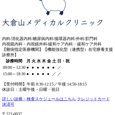
内科/消化器内科/糖尿病内科/循環器内科/外科/肛門科
内視鏡内科・内視鏡外科/緩和ケア内科・緩和ケア外科
【難病指定医療機関】【機能強化型（連携型）在宅療養支援
診療所】
診療時間
月
火
水
木
金
土
日・祝
09:00～12:30
●
●
●
●
●
●
／
15:00～18:30
●
●
●
●
●
／
／
【受付時間】午前 8:30-12:15／午後 14:50-18:15
休診日：土曜午後・日曜・祝日
詳しい診療・検査スケジュールはこちら
クレジットカード
決済可
〒222-0037