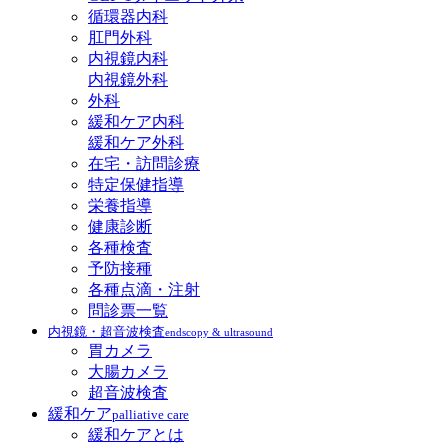
循環器内科
肛門外科
内視鏡内科
内視鏡外科
外科
緩和ケア内科
緩和ケア外科
在宅・訪問診療
特定保健指導
栄養指導
健康診断
各種検査
予防接種
各種点滴・注射
問診票一覧
内視鏡・超音波検査
endscopy & ultrasound
胃カメラ
大腸カメラ
超音波検査
緩和ケア
palliative care
緩和ケアとは