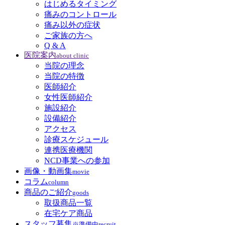
はじめるタイミング
痛みのコントロール
痛み以外の症状
ご家族の方へ
Q & A
医院案内
about clinic
当院の理念
当院の特徴
医師紹介
女性医師紹介
施設紹介
設備紹介
アクセス
診療スケジュール
連携医療機関
NCD事業への参加
画像・動画集
movie
コラム
column
商品のご紹介
goods
取扱商品一覧
在宅ケア商品
スタッフ募集
※準備中
recruit