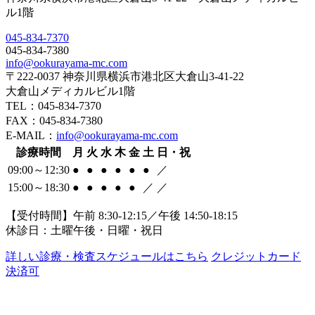
ル1階
045-834-7370
045-834-7380
info@ookurayama-mc.com
〒222-0037 神奈川県横浜市港北区大倉山3-41-22
大倉山メディカルビル1階
TEL：045-834-7370
FAX：045-834-7380
E-MAIL：
info@ookurayama-mc.com
診療時間
月
火
水
木
金
土
日・祝
09:00～12:30
●
●
●
●
●
●
／
15:00～18:30
●
●
●
●
●
／
／
【受付時間】午前 8:30-12:15／午後 14:50-18:15
休診日：土曜午後・日曜・祝日
詳しい診療・検査スケジュールはこちら
クレジットカード
決済可