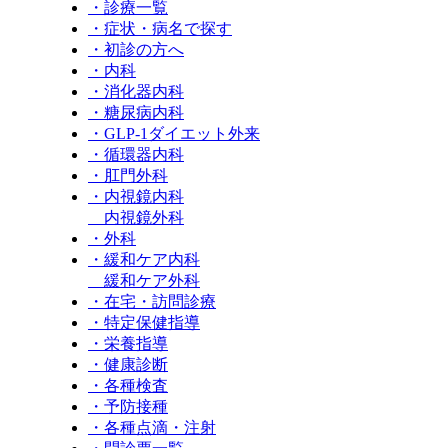
・診療一覧
・症状・病名で探す
・初診の方へ
・内科
・消化器内科
・糖尿病内科
・GLP‐1ダイエット外来
・循環器内科
・肛門外科
・内視鏡内科
内視鏡外科
・外科
・緩和ケア内科
緩和ケア外科
・在宅・訪問診療
・特定保健指導
・栄養指導
・健康診断
・各種検査
・予防接種
・各種点滴・注射