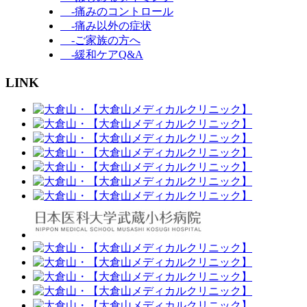
-痛みのコントロール
-痛み以外の症状
-ご家族の方へ
-緩和ケアQ&A
LINK