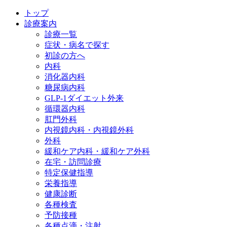
トップ
診療案内
診療一覧
症状・病名で探す
初診の方へ
内科
消化器内科
糖尿病内科
GLP‐1ダイエット外来
循環器内科
肛門外科
内視鏡内科・内視鏡外科
外科
緩和ケア内科・緩和ケア外科
在宅・訪問診療
特定保健指導
栄養指導
健康診断
各種検査
予防接種
各種点滴・注射