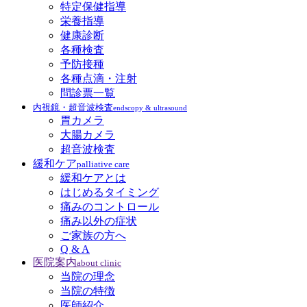
特定保健指導
栄養指導
健康診断
各種検査
予防接種
各種点滴・注射
問診票一覧
内視鏡・超音波検査
endscopy & ultrasound
胃カメラ
大腸カメラ
超音波検査
緩和ケア
palliative care
緩和ケアとは
はじめるタイミング
痛みのコントロール
痛み以外の症状
ご家族の方へ
Q & A
医院案内
about clinic
当院の理念
当院の特徴
医師紹介