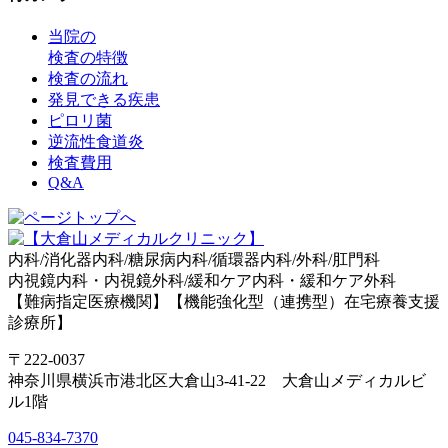
当院の
検査の特徴
検査の流れ
発見できる疾患
ピロリ菌
逆流性食道炎
検査費用
Q&A
内科/消化器内科/糖尿病内科/循環器内科/外科/肛門科
内視鏡内科・内視鏡外科/緩和ケア内科・緩和ケア外科
【難病指定医療機関】【機能強化型（連携型）在宅療養支援
診療所】
〒222-0037
神奈川県横浜市港北区大倉山3-41-22 大倉山メディカルビ
ル1階
045-834-7370