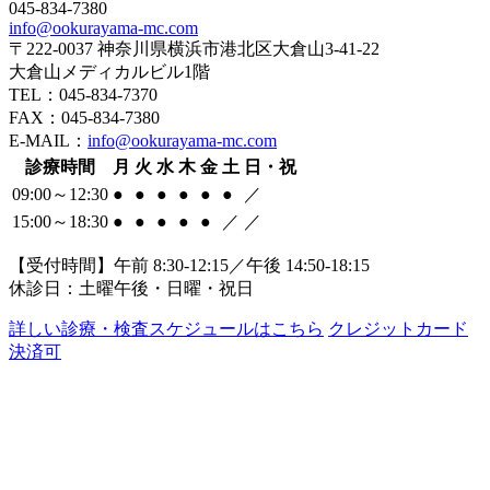
045-834-7380
info@ookurayama-mc.com
〒222-0037 神奈川県横浜市港北区大倉山3-41-22
大倉山メディカルビル1階
TEL：045-834-7370
FAX：045-834-7380
E-MAIL：
info@ookurayama-mc.com
診療時間
月
火
水
木
金
土
日・祝
09:00～12:30
●
●
●
●
●
●
／
15:00～18:30
●
●
●
●
●
／
／
【受付時間】午前 8:30-12:15／午後 14:50-18:15
休診日：土曜午後・日曜・祝日
詳しい診療・検査スケジュールはこちら
クレジットカード
決済可