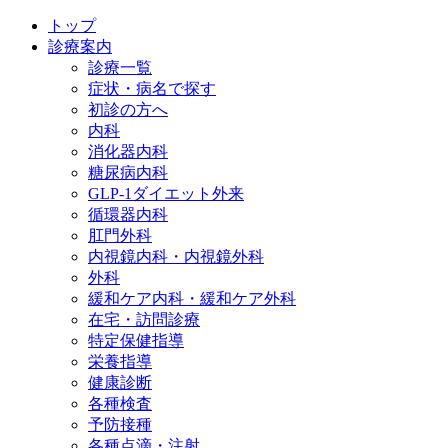
トップ
診療案内
診療一覧
症状・病名で探す
初診の方へ
内科
消化器内科
糖尿病内科
GLP‐1ダイエット外来
循環器内科
肛門外科
内視鏡内科・内視鏡外科
外科
緩和ケア内科・緩和ケア外科
在宅・訪問診療
特定保健指導
栄養指導
健康診断
各種検査
予防接種
各種点滴・注射