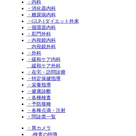
・内科
・消化器内科
・糖尿病内科
・GLP‐1ダイエット外来
・循環器内科
・肛門外科
・内視鏡内科
内視鏡外科
・外科
・緩和ケア内科
緩和ケア外科
・在宅・訪問診療
・特定保健指導
・栄養指導
・健康診断
・各種検査
・予防接種
・各種点滴・注射
・問診票一覧
・胃カメラ
-検査の特徴