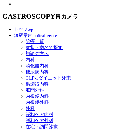
GASTROSCOPY
胃カメラ
トップ
top
診療案内
medical service
診療一覧
症状・病名で探す
初診の方へ
内科
消化器内科
糖尿病内科
GLP‐1ダイエット外来
循環器内科
肛門外科
内視鏡内科
内視鏡外科
外科
緩和ケア内科
緩和ケア外科
在宅・訪問診療