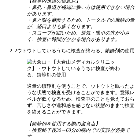
【経鼻内視鏡の留意点】
・鼻孔・鼻道が極端に狭い方は使用できない場合
があります。
・鼻と喉を麻酔するため、トータルでの麻酔の量
が、経口よりも多くなります。
・スコープが細いため、送気・吸引の穴が小さ
く、検査に時間がかかる場合があります。
2
ウトウトしているうちに検査が終わる、鎮静剤の使用
適量の鎮静剤を使うことで、ウトウトと眠ったよ
うな状態で検査を受けることができます。意識レ
ベルが低くなるため、検査中のことを覚えておら
ず、苦しさや違和感を感じない状態のままで検査
を終えることができます。
【鎮静剤を使用する際の留意点】
・検査終了後30～60分の院内での安静が必要で
す。