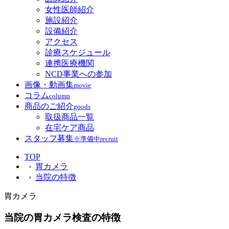
女性医師紹介
施設紹介
設備紹介
アクセス
診療スケジュール
連携医療機関
NCD事業への参加
画像・動画集
movie
コラム
column
商品のご紹介
goods
取扱商品一覧
在宅ケア商品
スタッフ募集
※準備中
recruit
TOP
›
胃カメラ
›
当院の特徴
胃カメラ
当院の胃カメラ検査の特徴