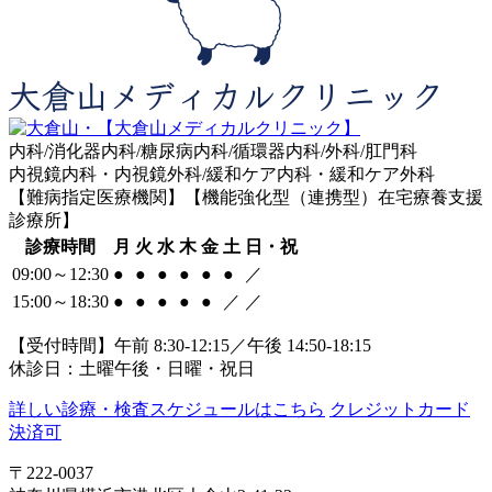
内科/消化器内科/糖尿病内科/循環器内科/外科/肛門科
内視鏡内科・内視鏡外科/緩和ケア内科・緩和ケア外科
【難病指定医療機関】【機能強化型（連携型）在宅療養支援
診療所】
診療時間
月
火
水
木
金
土
日・祝
09:00～12:30
●
●
●
●
●
●
／
15:00～18:30
●
●
●
●
●
／
／
【受付時間】午前 8:30-12:15／午後 14:50-18:15
休診日：土曜午後・日曜・祝日
詳しい診療・検査スケジュールはこちら
クレジットカード
決済可
〒222-0037