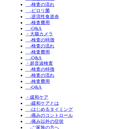
-検査の流れ
-ピロリ菌
-逆流性食道炎
-検査費用
-Q&A
・大腸カメラ
-検査の特徴
-検査の流れ
-検査費用
-Q&A
・超音波検査
-検査の特徴
-検査の流れ
-検査費用
-Q&A
・緩和ケア
-緩和ケアとは
-はじめるタイミング
-痛みのコントロール
-痛み以外の症状
-ご家族の方へ