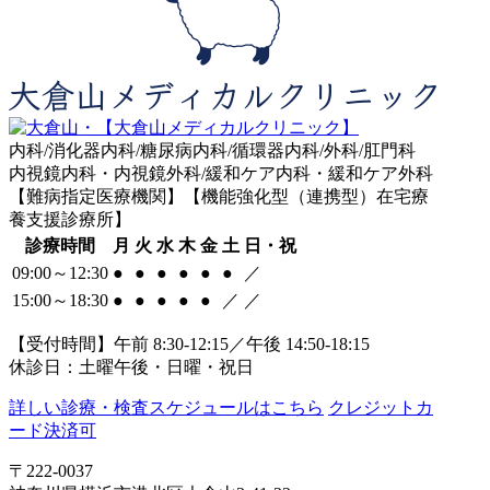
内科/消化器内科/糖尿病内科/循環器内科/外科/肛門科
内視鏡内科・内視鏡外科/緩和ケア内科・緩和ケア外科
【難病指定医療機関】【機能強化型（連携型）在宅療
養支援診療所】
診療時間
月
火
水
木
金
土
日・祝
09:00～12:30
●
●
●
●
●
●
／
15:00～18:30
●
●
●
●
●
／
／
【受付時間】午前 8:30-12:15／午後 14:50-18:15
休診日：土曜午後・日曜・祝日
詳しい診療・検査スケジュールはこちら
クレジットカ
ード決済可
〒222-0037