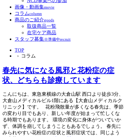
NCD事業への参加
画像・動画集
movie
コラム
column
商品のご紹介
goods
取扱商品一覧
在宅ケア商品
スタッフ募集
※準備中
recruit
TOP
› コラム
春先に気になる風邪と花粉症の症
状、どちらも診療しています
こんにちは、東急東横線の大倉山駅 西口より徒歩3分、
大倉山メディカルビル1階にある【大倉山メディカルク
リニック】です。 花粉飛散量が多くなる春先は、季節
の変わり目でもあり、新しい年度が始まって忙しくな
る時期でもあります。 環境の変化に身体がついていか
ず、体調を崩してしまうこともあるでしょう。 春先に
みられやすい花粉症の症状と風邪症状では、同じよう