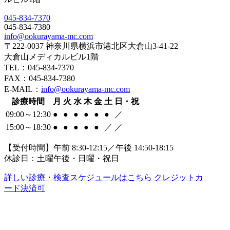
045-834-7370
045-834-7380
info@ookurayama-mc.com
〒222-0037 神奈川県横浜市港北区大倉山3-41-22
大倉山メディカルビル1階
TEL：045-834-7370
FAX：045-834-7380
E-MAIL：
info@ookurayama-mc.com
診療時間
月
火
水
木
金
土
日・祝
09:00～12:30
●
●
●
●
●
●
／
15:00～18:30
●
●
●
●
●
／
／
【受付時間】午前 8:30-12:15／午後 14:50-18:15
休診日：土曜午後・日曜・祝日
詳しい診療・検査スケジュールはこちら
クレジットカ
ード決済可