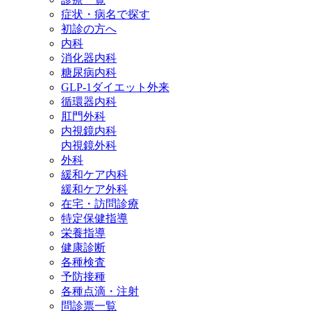
症状・病名で探す
初診の方へ
内科
消化器内科
糖尿病内科
GLP‐1ダイエット外来
循環器内科
肛門外科
内視鏡内科
内視鏡外科
外科
緩和ケア内科
緩和ケア外科
在宅・訪問診療
特定保健指導
栄養指導
健康診断
各種検査
予防接種
各種点滴・注射
問診票一覧