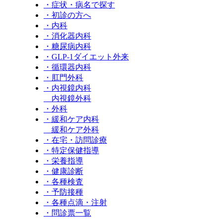
・症状・病名で探す
・初診の方へ
・内科
・消化器内科
・糖尿病内科
・GLP‐1ダイエット外来
・循環器内科
・肛門外科
・内視鏡内科
内視鏡外科
・外科
・緩和ケア内科
緩和ケア外科
・在宅・訪問診療
・特定保健指導
・栄養指導
・健康診断
・各種検査
・予防接種
・各種点滴・注射
・問診票一覧