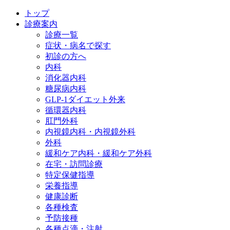
トップ
診療案内
診療一覧
症状・病名で探す
初診の方へ
内科
消化器内科
糖尿病内科
GLP‐1ダイエット外来
循環器内科
肛門外科
内視鏡内科・内視鏡外科
外科
緩和ケア内科・緩和ケア外科
在宅・訪問診療
特定保健指導
栄養指導
健康診断
各種検査
予防接種
各種点滴・注射