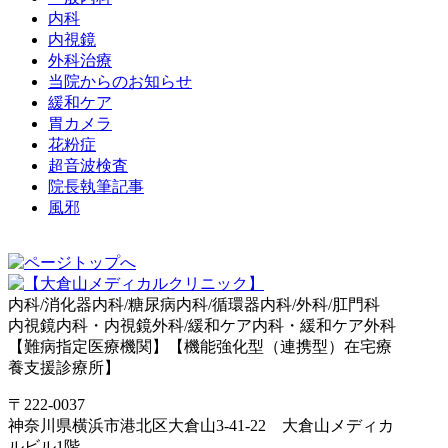
内科
内視鏡
外科治療
当院からのお知らせ
緩和ケア
胃カメラ
花粉症
超音波検査
院長執筆記事
風邪
内科/消化器内科/糖尿病内科/循環器内科/外科/肛門科
内視鏡内科・内視鏡外科/緩和ケア内科・緩和ケア外科
【難病指定医療機関】【機能強化型（連携型）在宅療
養支援診療所】
〒222-0037
神奈川県横浜市港北区大倉山3-41-22 大倉山メディカ
ルビル1階