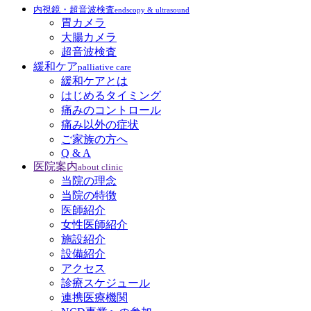
内視鏡・超音波検査
endscopy & ultrasound
胃カメラ
大腸カメラ
超音波検査
緩和ケア
palliative care
緩和ケアとは
はじめるタイミング
痛みのコントロール
痛み以外の症状
ご家族の方へ
Q & A
医院案内
about clinic
当院の理念
当院の特徴
医師紹介
女性医師紹介
施設紹介
設備紹介
アクセス
診療スケジュール
連携医療機関