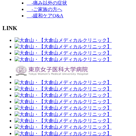
-痛み以外の症状
-ご家族の方へ
-緩和ケアQ&A
LINK