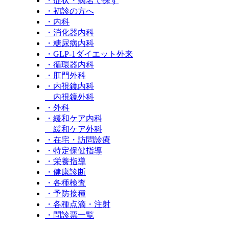
・症状・病名で探す
・初診の方へ
・内科
・消化器内科
・糖尿病内科
・GLP‐1ダイエット外来
・循環器内科
・肛門外科
・内視鏡内科
内視鏡外科
・外科
・緩和ケア内科
緩和ケア外科
・在宅・訪問診療
・特定保健指導
・栄養指導
・健康診断
・各種検査
・予防接種
・各種点滴・注射
・問診票一覧