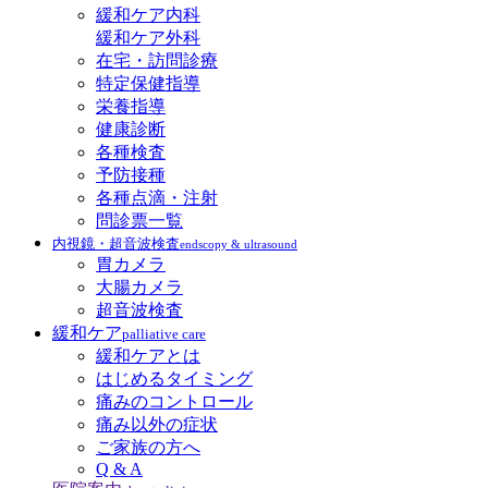
緩和ケア内科
緩和ケア外科
在宅・訪問診療
特定保健指導
栄養指導
健康診断
各種検査
予防接種
各種点滴・注射
問診票一覧
内視鏡・超音波検査
endscopy & ultrasound
胃カメラ
大腸カメラ
超音波検査
緩和ケア
palliative care
緩和ケアとは
はじめるタイミング
痛みのコントロール
痛み以外の症状
ご家族の方へ
Q & A