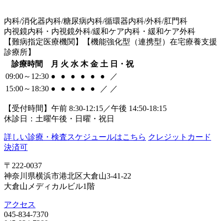
内科/消化器内科/糖尿病内科/循環器内科/外科/肛門科
内視鏡内科・内視鏡外科/緩和ケア内科・緩和ケア外科
【難病指定医療機関】【機能強化型（連携型）在宅療養支援
診療所】
診療時間
月
火
水
木
金
土
日・祝
09:00～12:30
●
●
●
●
●
●
／
15:00～18:30
●
●
●
●
●
／
／
【受付時間】午前 8:30-12:15／午後 14:50-18:15
休診日：土曜午後・日曜・祝日
詳しい診療・検査スケジュールはこちら
クレジットカード
決済可
〒222-0037
神奈川県横浜市港北区大倉山3-41-22
大倉山メディカルビル1階
アクセス
045-834-7370