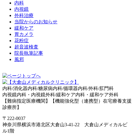
内科
内視鏡
外科治療
当院からのお知らせ
緩和ケア
胃カメラ
花粉症
超音波検査
院長執筆記事
風邪
内科/消化器内科/糖尿病内科/循環器内科/外科/肛門科
内視鏡内科・内視鏡外科/緩和ケア内科・緩和ケア外科
【難病指定医療機関】【機能強化型（連携型）在宅療養支援
診療所】
〒222-0037
神奈川県横浜市港北区大倉山3-41-22 大倉山メディカルビ
ル1階