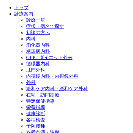
トップ
診療案内
診療一覧
症状・病名で探す
初診の方へ
内科
消化器内科
糖尿病内科
GLP‐1ダイエット外来
循環器内科
肛門外科
内視鏡内科・内視鏡外科
外科
緩和ケア内科・緩和ケア外科
在宅・訪問診療
特定保健指導
栄養指導
健康診断
各種検査
予防接種
各種点滴・注射