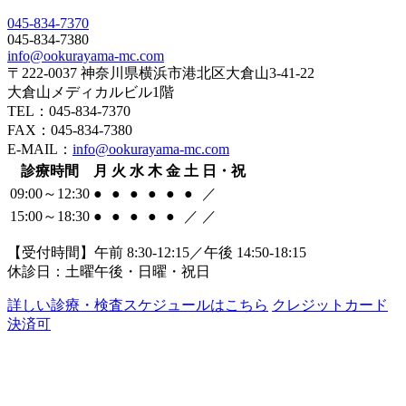
045-834-7370
045-834-7380
info@ookurayama-mc.com
〒222-0037 神奈川県横浜市港北区大倉山3-41-22
大倉山メディカルビル1階
TEL：045-834-7370
FAX：045-834-7380
E-MAIL：
info@ookurayama-mc.com
診療時間
月
火
水
木
金
土
日・祝
09:00～12:30
●
●
●
●
●
●
／
15:00～18:30
●
●
●
●
●
／
／
【受付時間】午前 8:30-12:15／午後 14:50-18:15
休診日：土曜午後・日曜・祝日
詳しい診療・検査スケジュールはこちら
クレジットカード
決済可