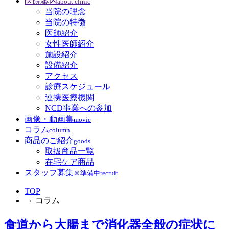
医院案内
about clinic
当院の理念
当院の特徴
医師紹介
女性医師紹介
施設紹介
設備紹介
アクセス
診療スケジュール
連携医療機関
NCD事業への参加
画像・動画集
movie
コラム
column
商品のご紹介
goods
取扱商品一覧
在宅ケア商品
スタッフ募集
※準備中
recruit
TOP
› コラム
食道から大腸まで消化器全般の症状に