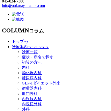
045-834-7380
info@ookurayama-mc.com
COLUMN
コラム
トップ
top
診療案内
medical service
診療一覧
症状・病名で探す
初診の方へ
内科
消化器内科
糖尿病内科
GLP‐1ダイエット外来
循環器内科
肛門外科
内視鏡内科
内視鏡外科
外科