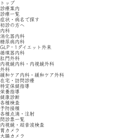
トップ
診療案内
診療一覧
症状・病名で探す
初診の方へ
内科
消化器内科
糖尿病内科
GLP‐1ダイエット外来
循環器内科
肛門外科
内視鏡内科・内視鏡外科
外科
緩和ケア内科・緩和ケア外科
在宅・訪問診療
特定保健指導
栄養指導
健康診断
各種検査
予防接種
各種点滴・注射
問診票一覧
内視鏡・超音波検査
胃カメラ
大腸カメラ