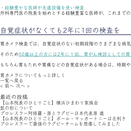
・経験豊かな医師が先進設備を使い検査
外科専門医の院長を始めとする経験豊富な医師が、これまでの
自覚症状がなくても2年に1回の検査を
胃カメラ検査では、自覚症状のない初期段階のさまざまな病気
そのため
50歳以上の方には2年に１回、胃がん検診としての
もちろん胃もたれや胃痛などの自覚症状がある場合は、時期や
胃カメラについてもっと詳しく
一覧へ戻る
< 前へ
次へ >
最近の投稿
【山本院長のひとりごと】横浜ひまわり家族会
髭の形について
プロレスラー阿修羅・原とラグビー日本代表原 進
【山本院長のひとりごと】ポール・マッカートニーは左利き
プロレスラーで最強のラグビーチームを想像してみました