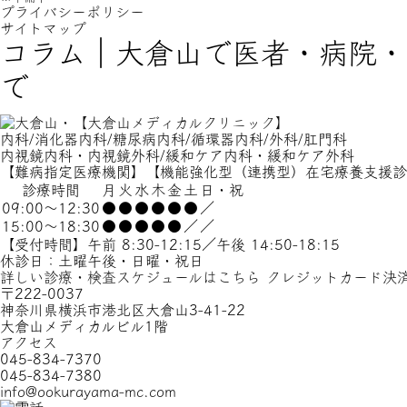
プライバシーポリシー
サイトマップ
コラム｜大倉山で医者・病院・
で
内科/消化器内科/糖尿病内科/循環器内科/外科/肛門科
内視鏡内科・内視鏡外科/緩和ケア内科・緩和ケア外科
【難病指定医療機関】【機能強化型（連携型）在宅療養支援診
診療時間
月
火
水
木
金
土
日・祝
09:00～12:30
●
●
●
●
●
●
／
15:00～18:30
●
●
●
●
●
／
／
【受付時間】午前 8:30-12:15／午後 14:50-18:15
休診日：土曜午後・日曜・祝日
詳しい診療・検査スケジュールはこちら
クレジットカード決
〒222-0037
神奈川県横浜市港北区大倉山3-41-22
大倉山メディカルビル1階
アクセス
045-834-7370
045-834-7380
info@ookurayama-mc.com