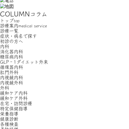
COLUMN
コラム
トップ
top
診療案内
medical service
診療一覧
症状・病名で探す
初診の方へ
内科
消化器内科
糖尿病内科
GLP‐1ダイエット外来
循環器内科
肛門外科
内視鏡内科
内視鏡外科
外科
緩和ケア内科
緩和ケア外科
在宅・訪問診療
特定保健指導
栄養指導
健康診断
各種検査