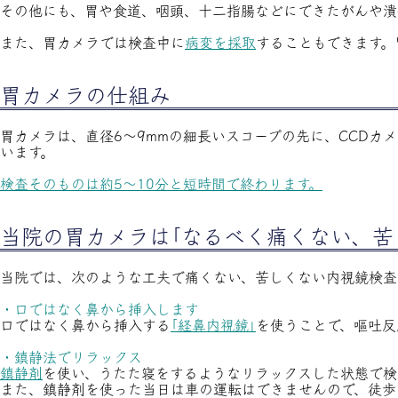
その他にも、胃や食道、咽頭、十二指腸などにできたがんや潰
また、胃カメラでは検査中に
病変を採取
することもできます。
胃カメラの仕組み
胃カメラは、直径6～9mmの細長いスコープの先に、CCD
います。
検査そのものは約5～10分と短時間で終わります。
当院の胃カメラは｢なるべく痛くない、苦
当院では、次のような工夫で痛くない、苦しくない内視鏡検査
・口ではなく鼻から挿入します
口ではなく鼻から挿入する
｢経鼻内視鏡｣
を使うことで、嘔吐反
・鎮静法でリラックス
鎮静剤
を使い、うたた寝をするようなリラックスした状態で検
また、鎮静剤を使った当日は車の運転はできませんので、徒歩