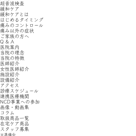
超音波検査
緩和ケア
緩和ケアとは
はじめるタイミング
痛みのコントロール
痛み以外の症状
ご家族の方へ
Q & A
医院案内
当院の理念
当院の特徴
医師紹介
女性医師紹介
施設紹介
設備紹介
アクセス
診療スケジュール
連携医療機関
NCD事業への参加
画像・動画集
コラム
取扱商品一覧
在宅ケア商品
スタッフ募集
※準備中