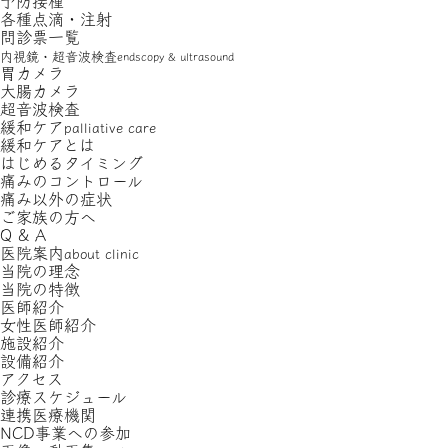
予防接種
各種点滴・注射
問診票一覧
内視鏡・超音波検査
endscopy & ultrasound
胃カメラ
大腸カメラ
超音波検査
緩和ケア
palliative care
緩和ケアとは
はじめるタイミング
痛みのコントロール
痛み以外の症状
ご家族の方へ
Q & A
医院案内
about clinic
当院の理念
当院の特徴
医師紹介
女性医師紹介
施設紹介
設備紹介
アクセス
診療スケジュール
連携医療機関
NCD事業への参加