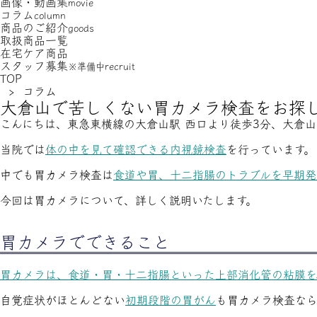
画像・動画集
movie
コラム
column
商品のご紹介
goods
取扱商品一覧
在宅ケア商品
スタッフ募集
※準備中
recruit
TOP
› コラム
大倉山で苦しくない胃カメラ検査をお探
こんにちは、東急東横線の大倉山駅 西口より徒歩3分、大倉
当院では
体の中を見て確認できる内視鏡検査
を行っています。
中でも胃カメラ検査は
食道や胃、十二指腸のトラブルを早期発
今回は胃カメラについて、詳しく説明いたします。
胃カメラでできること
胃カメラは、食道・胃・十二指腸といった上部消化管の粘膜を
自覚症状がほとんどない
初期段階の胃がん
も胃カメラ検査なら